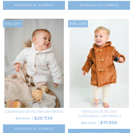
AGREGAR AL CARRITO
AGREGAR AL CARRITO
30
%
OFF
30
%
OFF
CAMPERA DE PLUSH-ART.8004
TAPADO DE PLUSH
CORDUROY-ART.8104-1
$20.720
$29.600
$17.500
$25.000
AGREGAR AL CARRITO