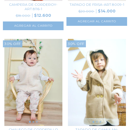
CAMPERA DE CORDEROY-
TAPADO DE FRISA-ART.8009-1
ART.8116-1
$14.000
$20.000
$12.600
$18.000
AGREGAR AL CARRITO
AGREGAR AL CARRITO
30
%
OFF
30
%
OFF
CHALECO DE CORDERILLO
TAPADO DE GAMULAN-