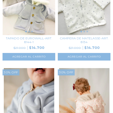
TAPADO DE EUROWALL-ART.
CAMPERA DE MATELASSE-ART.
8144-1
8134
$14.700
$14.700
$21.000
$21.000
AGREGAR AL CARRITO
AGREGAR AL CARRITO
30
%
OFF
30
%
OFF