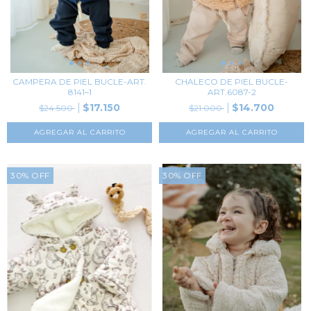
CAMPERA DE PIEL BUCLE-ART.
CHALECO DE PIEL BUCLE-
8141–1
ART.6087-2
$17.150
$14.700
$24.500
$21.000
AGREGAR AL CARRITO
AGREGAR AL CARRITO
30
%
OFF
30
%
OFF