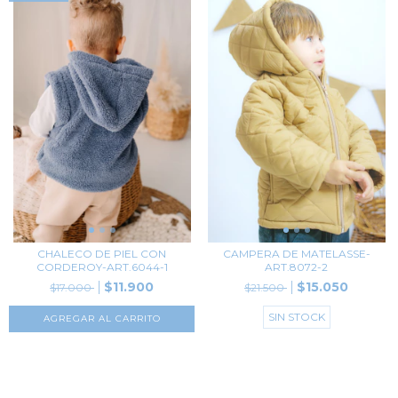
CHALECO DE PIEL CON
CAMPERA DE MATELASSE-
CORDEROY-ART.6044-1
ART.8072-2
$11.900
$15.050
$17.000
$21.500
SIN STOCK
AGREGAR AL CARRITO