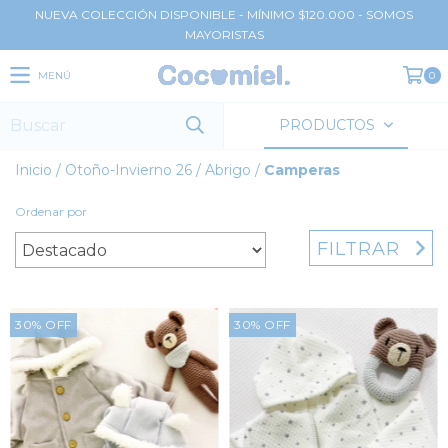
NUEVA COLECCIÓN DISPONIBLE - MÍNIMO $120.000 - SOMOS
MAYORISTAS
MENÚ
0
PRODUCTOS
Inicio
/
Otoño-Invierno 26
/
Abrigo
/
Camperas
Ordenar por
FILTRAR
30
%
OFF
30
%
OFF