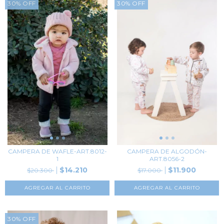
30
%
OFF
30
%
OFF
CAMPERA DE WAFLE-ART.8012-
CAMPERA DE ALGODÓN-
1
ART.8056-2
$14.210
$11.900
$20.300
$17.000
AGREGAR AL CARRITO
AGREGAR AL CARRITO
30
%
OFF