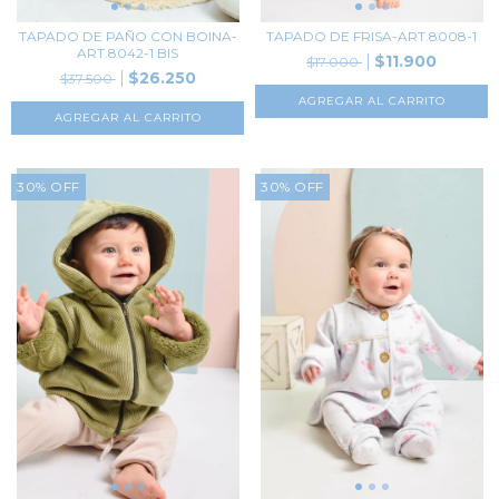
TAPADO DE PAÑO CON BOINA-
TAPADO DE FRISA-ART.8008-1
ART.8042-1 BIS
$11.900
$17.000
$26.250
$37.500
AGREGAR AL CARRITO
AGREGAR AL CARRITO
30
%
OFF
30
%
OFF