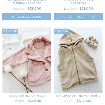
SHERPA-ART.6083-1
ART.8108-1
$12.600
$21.000
$18.000
$30.000
AGREGAR AL CARRITO
AGREGAR AL CARRITO
30
%
OFF
30
%
OFF
SACO DE PIEL-ART.8112-1
CHALECO DE PIEL-ART.6085-2
$12.600
$12.600
$18.000
$18.000