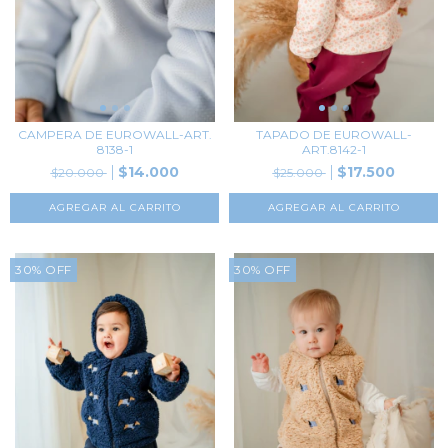
CAMPERA DE EUROWALL-ART.
TAPADO DE EUROWALL-
8138-1
ART.8142-1
$14.000
$17.500
$20.000
$25.000
AGREGAR AL CARRITO
AGREGAR AL CARRITO
30
%
OFF
30
%
OFF