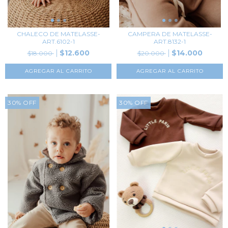
CHALECO DE MATELASSE-
CAMPERA DE MATELASSE-
ART.6102-1
ART.8132-1
$12.600
$14.000
$18.000
$20.000
AGREGAR AL CARRITO
AGREGAR AL CARRITO
30
%
OFF
30
%
OFF