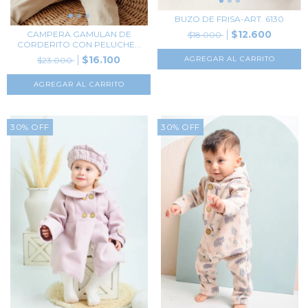
BUZO DE FRISA-ART. 6130
$12.600
CAMPERA GAMULAN DE
$18.000
CORDERITO CON PELUCHE...
$16.100
AGREGAR AL CARRITO
$23.000
AGREGAR AL CARRITO
30
%
OFF
30
%
OFF