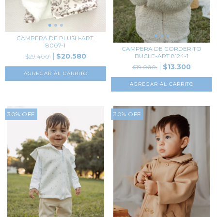
CAMPERA DE PLUSH-ART.
8007-1
CAMPERA DE CORDERITO
$20.580
BUCLE-ART.8124-1
$29.400
$13.300
$19.000
AGREGAR AL CARRITO
AGREGAR AL CARRITO
30
%
OFF
30
%
OFF