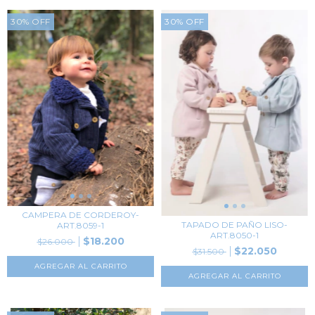
30
%
OFF
30
%
OFF
CAMPERA DE CORDEROY-
TAPADO DE PAÑO LISO-
ART.8059-1
ART.8050-1
$18.200
$26.000
$22.050
$31.500
AGREGAR AL CARRITO
AGREGAR AL CARRITO