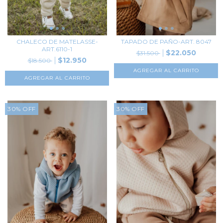
CHALECO DE MATELASSE-
TAPADO DE PAÑO-ART. 8047
ART.6110-1
$22.050
$31.500
$12.950
$18.500
AGREGAR AL CARRITO
AGREGAR AL CARRITO
30
%
OFF
30
%
OFF