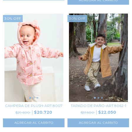
AGREGAR AL CARRITO
30
%
OFF
30
%
OFF
CAMPERA DE PLUSH-ART.8007
TAPADO DE PAÑO-ART.8062-1
$20.720
$22.050
$29.600
$31.500
AGREGAR AL CARRITO
AGREGAR AL CARRITO