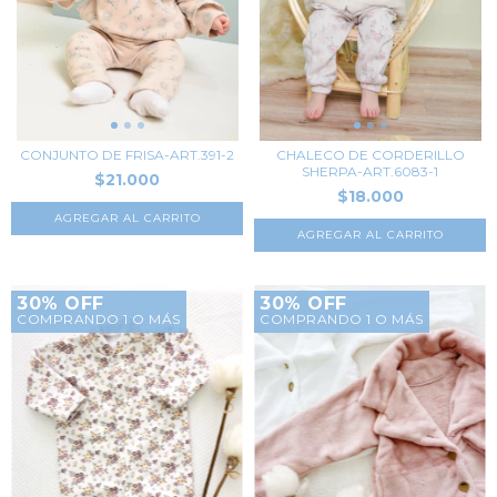
CONJUNTO DE FRISA-ART.391-2
CHALECO DE CORDERILLO
SHERPA-ART.6083-1
$21.000
$18.000
AGREGAR AL CARRITO
AGREGAR AL CARRITO
30% OFF
30% OFF
COMPRANDO 1 O MÁS
COMPRANDO 1 O MÁS