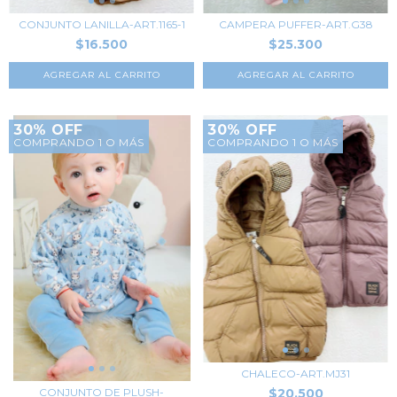
CONJUNTO LANILLA-ART.1165-1
CAMPERA PUFFER-ART.G38
$16.500
$25.300
AGREGAR AL CARRITO
AGREGAR AL CARRITO
30% OFF
30% OFF
COMPRANDO 1 O MÁS
COMPRANDO 1 O MÁS
CHALECO-ART.MJ31
$20.500
CONJUNTO DE PLUSH-