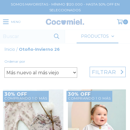
SOMOS MAYORISTAS - MÍNIMO $120.000 - HASTA 50% OFF EN
SELECCIONADOS
MENÚ
0
PRODUCTOS
Inicio
/
Otoño-Invierno 26
Ordenar por
FILTRAR
30% OFF
30% OFF
COMPRANDO 1 O MÁS
COMPRANDO 1 O MÁS