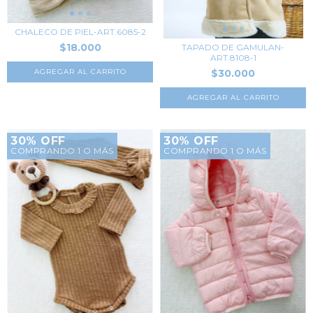
CHALECO DE PIEL-ART.6085-2
$18.000
TAPADO DE GAMULAN-
ART.8108-1
$30.000
AGREGAR AL CARRITO
AGREGAR AL CARRITO
30% OFF
30% OFF
COMPRANDO 1 O MÁS
COMPRANDO 1 O MÁS