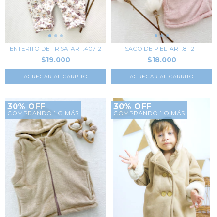
ENTERITO DE FRISA-ART.407-2
SACO DE PIEL-ART.8112-1
$19.000
$18.000
AGREGAR AL CARRITO
AGREGAR AL CARRITO
30% OFF
30% OFF
COMPRANDO 1 O MÁS
COMPRANDO 1 O MÁS