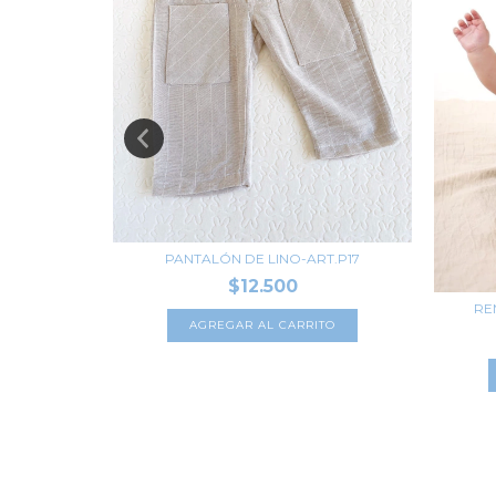
RT.C51
PANTALÓN DE LINO-ART.P17
00
$12.500
RE
TO
AGREGAR AL CARRITO