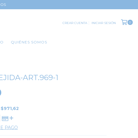
DOS
0
CREAR CUENTA
INICIAR SESIÓN
TO
QUIÉNES SOMOS
JIDA-ART.969-1
0
E
$971,62
DE PAGO