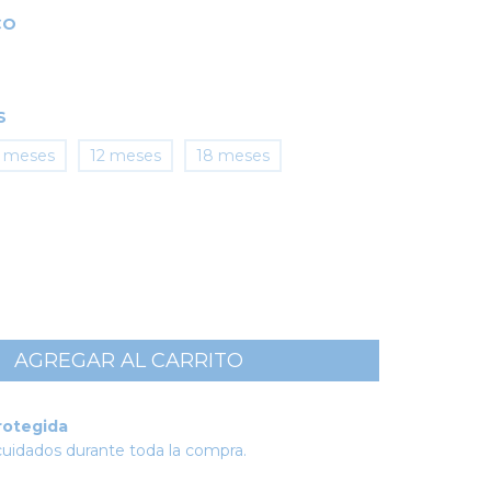
CO
S
 meses
12 meses
18 meses
rotegida
cuidados durante toda la compra.