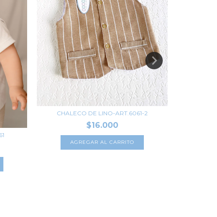
CHALECO DE LINO-ART.6061-2
CALZA
$16.000
61
AGREGAR AL CARRITO
A