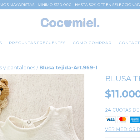
MOS MAYORISTAS - MÍNIMO $120.000 - HASTA 50% OFF EN SELECCIONA
S
PREGUNTAS FRECUENTES
CÓMO COMPRAR
CONTAC
s y pantalones
Blusa tejida-Art.969-1
/
BLUSA TE
$11.00
24
CUOTAS D
VER MEDIOS 