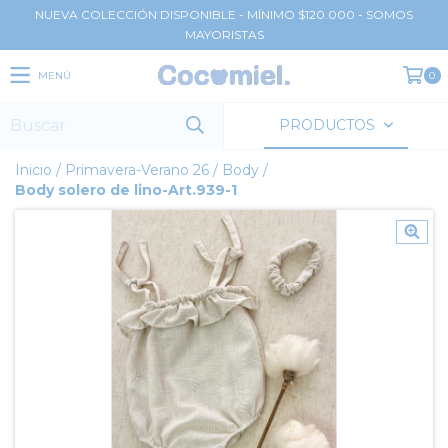
NUEVA COLECCIÓN DISPONIBLE - MÍNIMO $120.000 - SOMOS
MAYORISTAS
MENÚ
0
PRODUCTOS
Inicio
/
Primavera-Verano 26
/
Body
/
Body solero de lino-Art.939-1