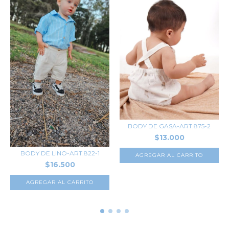
BODY DE GASA-ART.875-2
$13.000
BODY DE LINO-ART.822-1
AGREGAR AL CARRITO
$16.500
AGREGAR AL CARRITO