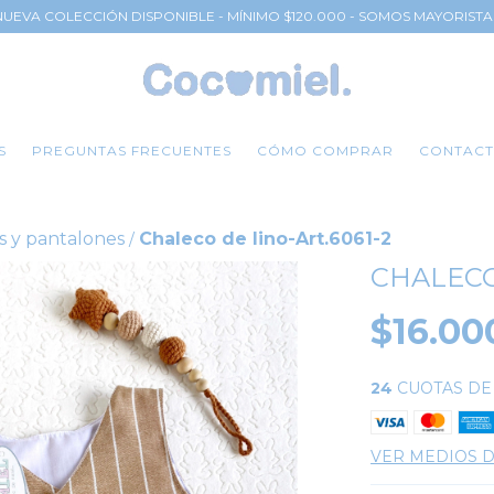
NUEVA COLECCIÓN DISPONIBLE - MÍNIMO $120.000 - SOMOS MAYORISTA
S
PREGUNTAS FRECUENTES
CÓMO COMPRAR
CONTAC
s y pantalones
Chaleco de lino-Art.6061-2
/
CHALECO
$16.00
24
CUOTAS D
VER MEDIOS 