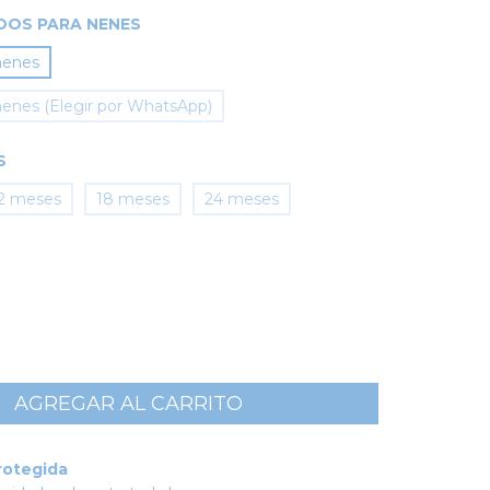
DOS PARA NENES
nenes
nenes (Elegir por WhatsApp)
S
2 meses
18 meses
24 meses
rotegida