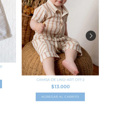
17
PANTA
$
CAMISA DE LINO-ART.C97-2
A
$13.000
AGREGAR AL CARRITO