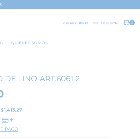
S
0
CREAR CUENTA
INICIAR SESIÓN
TO
QUIÉNES SOMOS
 DE LINO-ART.6061-2
0
E
$1.413,27
DE PAGO