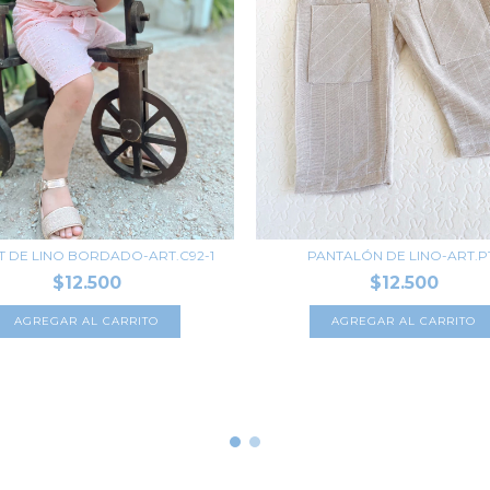
 DE LINO BORDADO-ART.C92-1
PANTALÓN DE LINO-ART.P
$12.500
$12.500
AGREGAR AL CARRITO
AGREGAR AL CARRITO