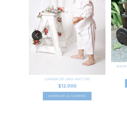
SHORT
-ART.C54-1
CAMISA DE LINO-ART.C110
$12.000
TO
AGREGAR AL CARRITO