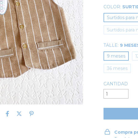
COLOR:
SURTI
Surtidos para 
Surtidos para 
TALLE:
9 MESE
9 meses
1
36 meses
CANTIDAD
Compra p