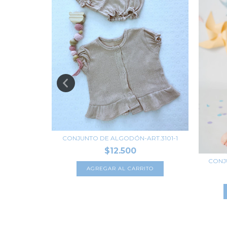
CONJUNTO DE ALGODÓN-ART.3101-1
$12.500
-ART.204-1
CONJ
AGREGAR AL CARRITO
TO