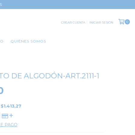
S
0
CREAR CUENTA
INICIAR SESIÓN
TO
QUIÉNES SOMOS
O DE ALGODÓN-ART.2111-1
0
E
$1.413,27
DE PAGO