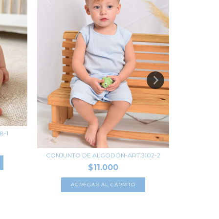
CONJUNTO 
8-1
CONJUNTO DE ALGODÓN-ART.3102-2
A
$11.000
AGREGAR AL CARRITO