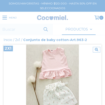
SOMOS MAYORISTAS - MÍNIMO $120.000 - HASTA 50% OFF EN
SELECCIONADOS
MENÚ
0
PRODUCTOS
Inicio
/
2x1
/
Conjunto de baby cotton-Art.963-2
2X1