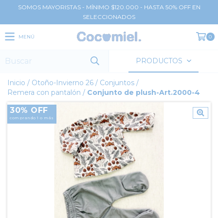
SOMOS MAYORISTAS - MÍNIMO $120.000 - HASTA 50% OFF EN
SELECCIONADOS
MENÚ
0
PRODUCTOS
Inicio
/
Otoño-Invierno 26
/
Conjuntos
/
Remera con pantalón
/
Conjunto de plush-Art.2000-4
30% OFF
comprando 1 o más