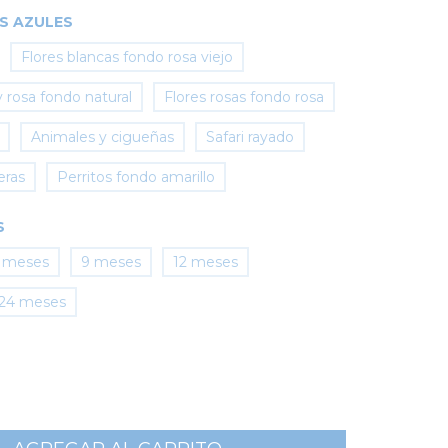
S AZULES
Flores blancas fondo rosa viejo
y rosa fondo natural
Flores rosas fondo rosa
Animales y cigueñas
Safari rayado
eras
Perritos fondo amarillo
S
 meses
9 meses
12 meses
24 meses