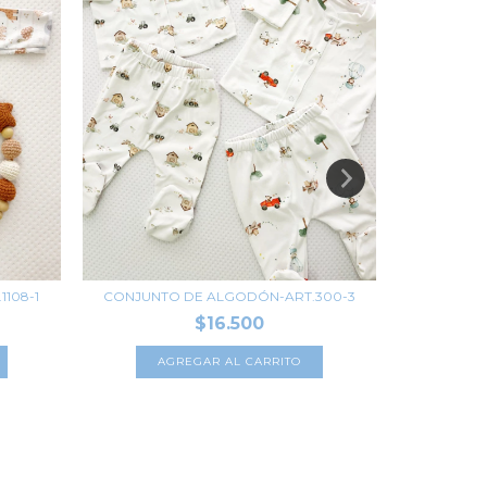
108-1
CONJUNTO DE ALGODÓN-ART.300-3
CONJUNTO
$16.500
AGREGAR AL CARRITO
A