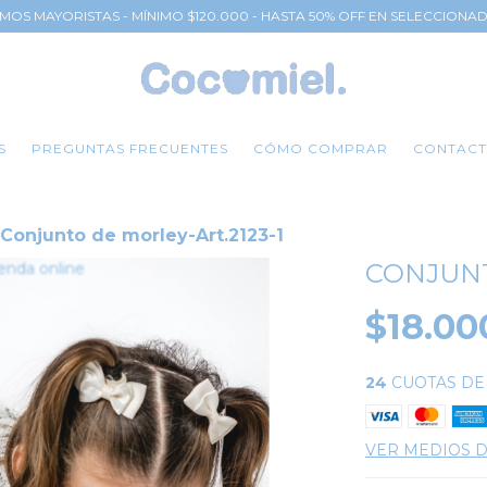
MOS MAYORISTAS - MÍNIMO $120.000 - HASTA 50% OFF EN SELECCIONA
S
PREGUNTAS FRECUENTES
CÓMO COMPRAR
CONTAC
Conjunto de morley-Art.2123-1
CONJUNT
$18.00
24
CUOTAS D
VER MEDIOS 