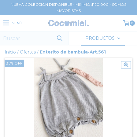
NUEVA COLECCIÓN DISPONIBLE - MÍNIMO $120.000 - SOMOS
MAYORISTAS
MENÚ
0
PRODUCTOS
Inicio
/
Ofertas
/
Enterito de bambula-Art.561
35
%
OFF