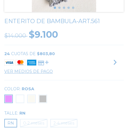
ENTERITO DE BAMBULA-ART.561
$9.100
$14.000
24
CUOTAS DE
$803,80
VER MEDIOS DE PAGO
COLOR:
ROSA
TALLE:
RN
RN
0-2 meses
2-4 meses