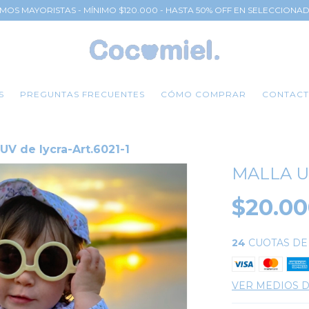
MOS MAYORISTAS - MÍNIMO $120.000 - HASTA 50% OFF EN SELECCIONA
S
PREGUNTAS FRECUENTES
CÓMO COMPRAR
CONTAC
 UV de lycra-Art.6021-1
MALLA UV
$20.0
24
CUOTAS D
VER MEDIOS 