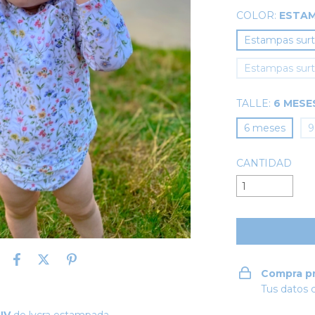
COLOR:
ESTAM
Estampas surt
Estampas surti
TALLE:
6 MESE
6 meses
9
CANTIDAD
Compra p
Tus datos 