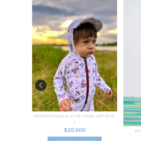
ENTERITO MALLA UV DE LYCRA-ART.6016-
1
$20.000
 LYCRA-
EN