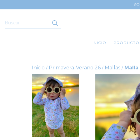
SO
INICIO
PRODUCTO
Inicio
Primavera-Verano 26
Mallas
Malla
/
/
/