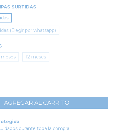
PAS SURTIDAS
idas
das (Elegir por whatsapp)
S
 meses
12 meses
rotegida
cuidados durante toda la compra.