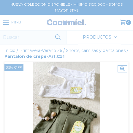
NUEVA COLECCIÓN DISPONIBLE - MÍNIMO $120.000 - SOMOS
MAYORISTAS
MENÚ
0
PRODUCTOS
Inicio
/
Primavera-Verano 26
/
Shorts, camisas y pantalones
/
Pantalón de crepe-Art.C51
35
%
OFF