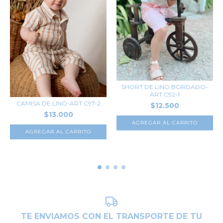
SHORT DE LINO BORDADO-
ART.C92-1
CAMISA DE LINO-ART.C97-2
$12.500
$13.000
AGREGAR AL CARRITO
AGREGAR AL CARRITO
TE ENVIAMOS CON EL TRANSPORTE DE TU