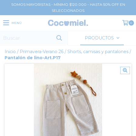
SOMOS MAYORISTAS - MÍNIMO $120.000 - HASTA 50% OFF EN
SELECCIONADOS
MENÚ
0
PRODUCTOS
Inicio
/
Primavera-Verano 26
/
Shorts, camisas y pantalones
/
Pantalón de lino-Art.P17