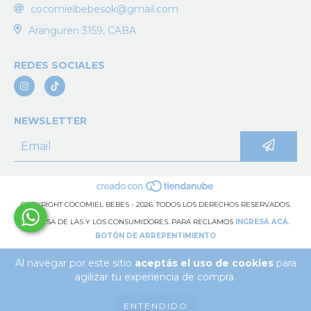
cocomielbebesok@gmail.com
Aranguren 3159, CABA
REDES SOCIALES
NEWSLETTER
COPYRIGHT COCOMIEL BEBES - 2026. TODOS LOS DERECHOS RESERVADOS.
DEFENSA DE LAS Y LOS CONSUMIDORES. PARA RECLAMOS
INGRESÁ ACÁ.
BOTÓN DE ARREPENTIMIENTO
Al navegar por este sitio
aceptás el uso de cookies
para
agilizar tu experiencia de compra.
ENTENDIDO