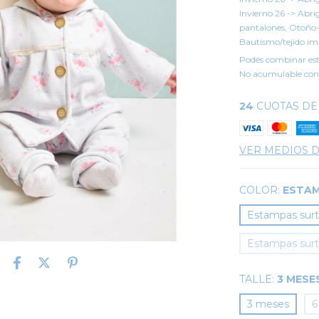
Invierno 26 -> Abr
pantalones, Otoño-I
Bautismo/tejido 
Podés combinar est
No acumulable con
24
CUOTAS D
VER MEDIOS 
COLOR:
ESTAM
Estampas surt
Estampas surti
TALLE:
3 MESE
3 meses
6