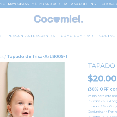
MOS MAYORISTAS - MÍNIMO $120.000 - HASTA 50% OFF EN SELECCIONA
S
PREGUNTAS FRECUENTES
CÓMO COMPRAR
CONTAC
as
Tapado de frisa-Art.8009-1
/
TAPADO 
$20.0
¡30% OFF co
Válido para este pr
Invierno 26 -> Abr
Invierno 26 -> Con
Conjuntos -> Remer
Invierno 26 -> Abr