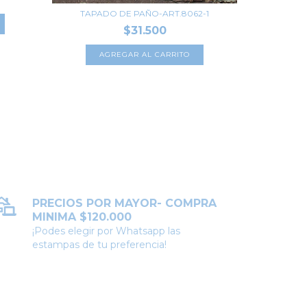
TAPADO DE PAÑO-ART.8062-1
A
$31.500
AGREGAR AL CARRITO
PRECIOS POR MAYOR- COMPRA
MINIMA $120.000
¡Podes elegir por Whatsapp las
estampas de tu preferencia!