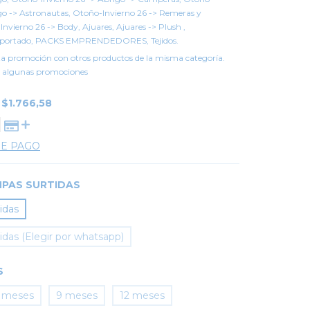
igo -> Astronautas, Otoño-Invierno 26 -> Remeras y
nvierno 26 -> Body, Ajuares, Ajuares -> Plush ,
importado, PACKS EMPRENDEDORES, Tejidos.
a promoción con otros productos de la misma categoría.
 algunas promociones
E
$1.766,58
DE PAGO
PAS SURTIDAS
idas
das (Elegir por whatsapp)
S
 meses
9 meses
12 meses