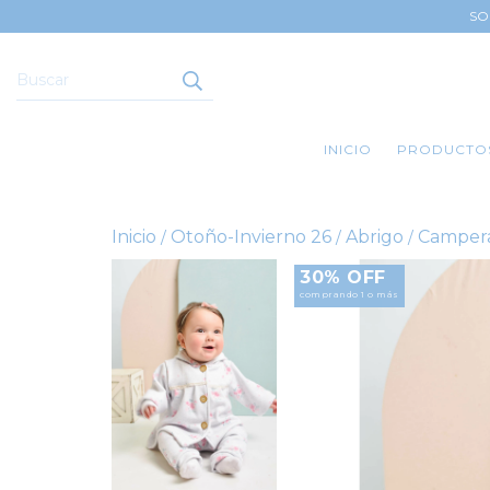
SO
INICIO
PRODUCTO
Inicio
Otoño-Invierno 26
Abrigo
Camper
/
/
/
30% OFF
comprando 1 o más