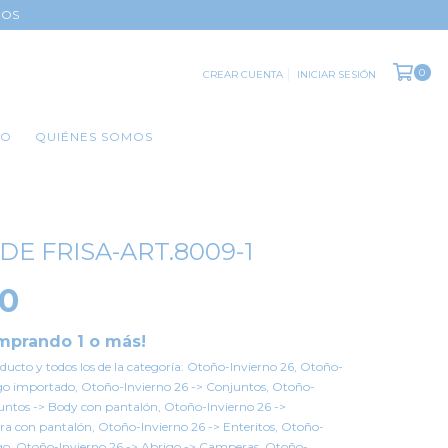
DOS
0
CREAR CUENTA
INICIAR SESIÓN
TO
QUIÉNES SOMOS
DE FRISA-ART.8009-1
00
mprando 1 o más!
oducto y todos los de la categoría: Otoño-Invierno 26, Otoño-
igo importado, Otoño-Invierno 26 -> Conjuntos, Otoño-
juntos -> Body con pantalón, Otoño-Invierno 26 ->
a con pantalón, Otoño-Invierno 26 -> Enteritos, Otoño-
igo, Otoño-Invierno 26 -> Abrigo -> Camperas, Otoño-