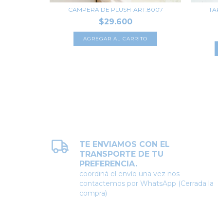
T.8004
CAMPERA DE PLUSH-ART.8007
TA
$29.600
TO
AGREGAR AL CARRITO
TE ENVIAMOS CON EL
TRANSPORTE DE TU
PREFERENCIA.
coordiná el envío una vez nos
contactemos por WhatsApp (Cerrada la
compra)