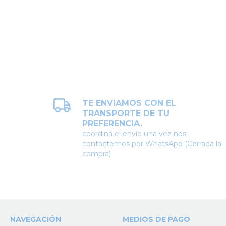
TO
TE ENVIAMOS CON EL
TRANSPORTE DE TU
PREFERENCIA.
coordiná el envío una vez nos
contactemos por WhatsApp (Cerrada la
compra)
NAVEGACIÓN
MEDIOS DE PAGO