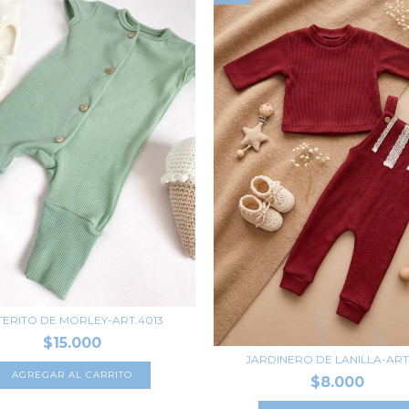
TERITO DE MORLEY-ART.4013
$15.000
JARDINERO DE LANILLA-ART.
AGREGAR AL CARRITO
$8.000