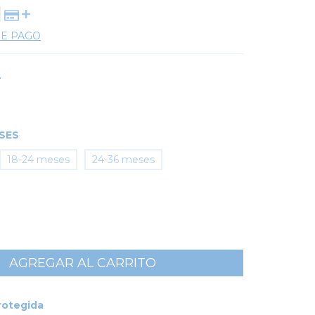
DE PAGO
L
ESES
18-24 meses
24-36 meses
rotegida