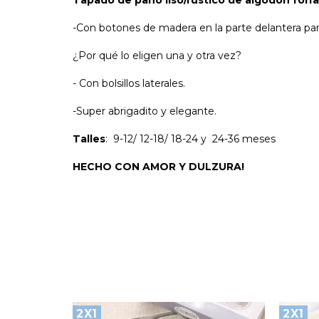
Tapado de paño liso/rustico de algodón forra
-Con botones de madera en la parte delantera par
¿Por qué lo eligen una y otra vez?
- Con bolsillos laterales.
-Super abrigadito y elegante.
Talles
: 9-12/ 12-18/ 18-24 y 24-36 meses
HECHO CON AMOR Y DULZURA!
2X1
2X1