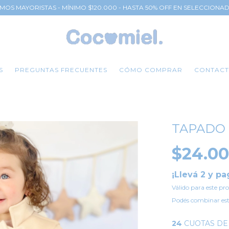
MOS MAYORISTAS - MÍNIMO $120.000 - HASTA 50% OFF EN SELECCIONA
S
PREGUNTAS FRECUENTES
CÓMO COMPRAR
CONTAC
TAPADO 
$24.0
¡Llevá 2 y pa
Válido para este pro
Podés combinar est
24
CUOTAS D