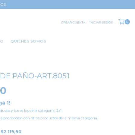
DOS
0
CREAR CUENTA
INICIAR SESIÓN
TO
QUIÉNES SOMOS
DE PAÑO-ART.8051
00
gá 1!
ducto y todos los de la categoría: 2x1.
a promoción con otros productos de la misma categoría.
E
$2.119,90