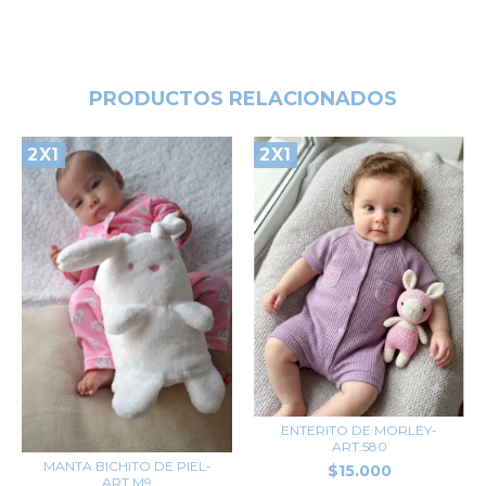
PRODUCTOS RELACIONADOS
2X1
2X1
ENTERITO DE MORLEY-
ART.580
MANTA BICHITO DE PIEL-
$15.000
ART.M9