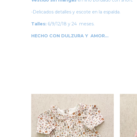
Vestido sin mangas
en lino bordado con short.
-Delicados detalles y escote en la espalda.
Talles:
6/9/12/18 y 24 meses.
HECHO CON DULZURA Y AMOR...
NUEVO