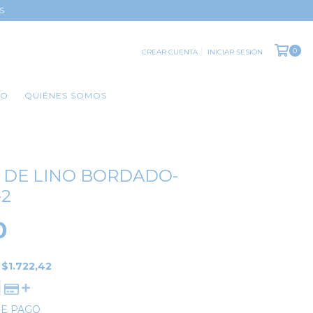
S
0
CREAR CUENTA
INICIAR SESIÓN
TO
QUIÉNES SOMOS
 DE LINO BORDADO-
-2
0
E
$1.722,42
DE PAGO