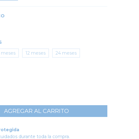
CO
S
 meses
12 meses
24 meses
rotegida
cuidados durante toda la compra.