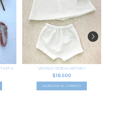
.907-2
VESTIDO TEJIDO-ART.951-1
VESTIDO D
$18.500
AGREGAR AL CARRITO
A