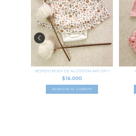
VESTIDO BODY DE ALGODÓN-ART.937-1
$16.000
913-2
AGREGAR AL CARRITO
TO