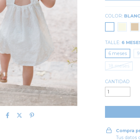
COLOR:
BLAN
TALLE:
6 MESE
6 meses
9
18 meses
CANTIDAD
Compra p
Tus datos 