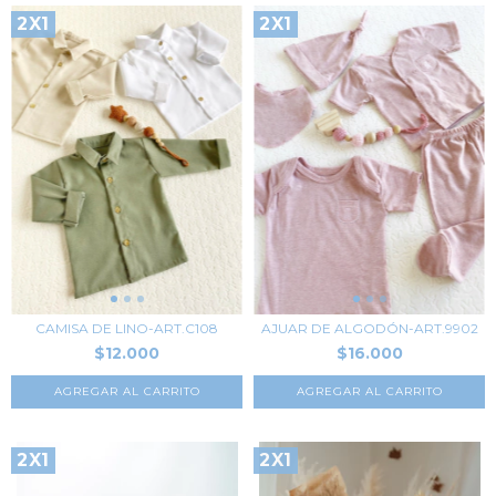
2X1
2X1
CAMISA DE LINO-ART.C108
AJUAR DE ALGODÓN-ART.9902
$12.000
$16.000
AGREGAR AL CARRITO
AGREGAR AL CARRITO
2X1
2X1