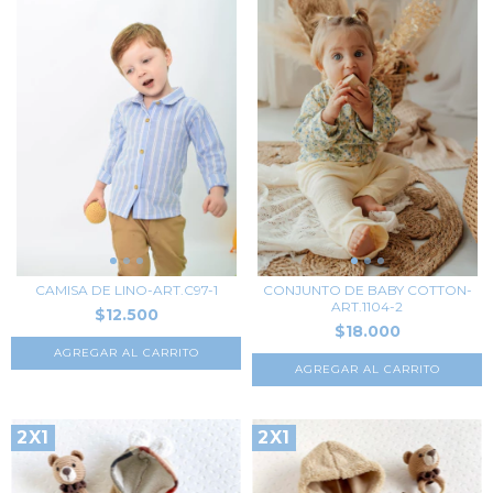
CAMISA DE LINO-ART.C97-1
CONJUNTO DE BABY COTTON-
ART.1104-2
$12.500
$18.000
AGREGAR AL CARRITO
AGREGAR AL CARRITO
2X1
2X1