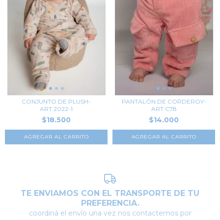
CONJUNTO DE PLUSH-
PANTALÓN DE CORDEROY-
ART.2022-1
ART.C78
$18.500
$14.000
AGREGAR AL CARRITO
AGREGAR AL CARRITO
TE ENVIAMOS CON EL TRANSPORTE DE TU
PREFERENCIA.
coordiná el envío una vez nos contactemos por