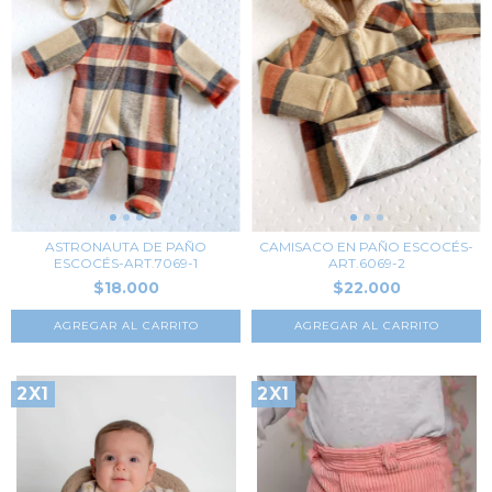
ASTRONAUTA DE PAÑO
CAMISACO EN PAÑO ESCOCÉS-
ESCOCÉS-ART.7069-1
ART.6069-2
$18.000
$22.000
AGREGAR AL CARRITO
AGREGAR AL CARRITO
2X1
2X1