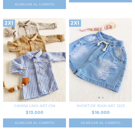
AGREGAR AL CARRITO
2X1
2X1
CAMISA LINO-ART.C96
SHORT DE JEAN-ART.J223
$13.000
$16.000
AGREGAR AL CARRITO
AGREGAR AL CARRITO