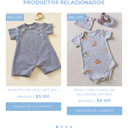
PRODUCTOS RELACIONADOS
35
%
OFF
35
%
OFF
ENTERITO DE LINO-ART.520-1
BODY CON GORRO DE
ALGODÓN-ART.844
$9.100
$14.000
$9.100
$14.000
AGREGAR AL CARRITO
AGREGAR AL CARRITO