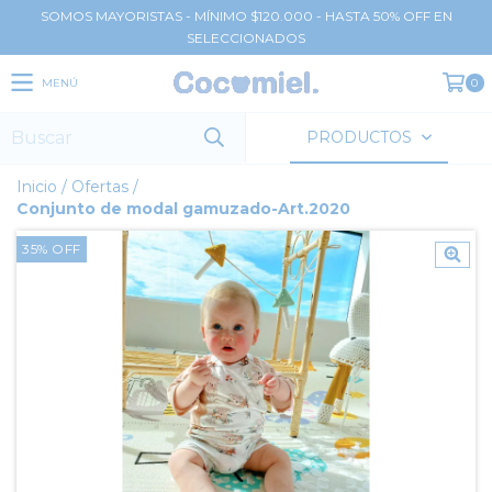
SOMOS MAYORISTAS - MÍNIMO $120.000 - HASTA 50% OFF EN
SELECCIONADOS
MENÚ
0
PRODUCTOS
Inicio
/
Ofertas
/
Conjunto de modal gamuzado-Art.2020
35
%
OFF